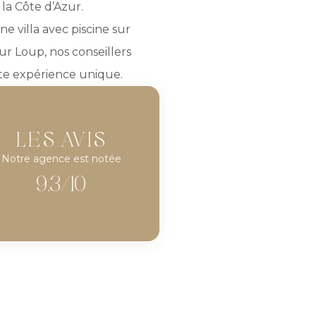
la Côte d’Azur.
 villa avec piscine sur
sur Loup, nos conseillers
tte expérience unique.
LES AVIS
Notre agence est notée
9.3/10