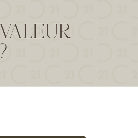
 VALEUR
?