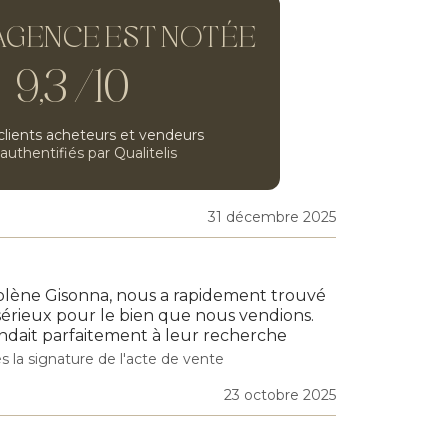
AGENCE EST NOTÉE
9,3 /10
clients acheteurs et vendeurs
 authentifiés par Qualitelis
Prosper T.
31 décembre 2025
8 / 10
olène Gisonna, nous a rapidement trouvé
Ma correspond
érieux pour le bien que nous vendions.
Client Vendeur 
ndait parfaitement à leur recherche
Françoise 
s la signature de l'acte de vente
23 octobre 2025
10 / 10
L'estimation 