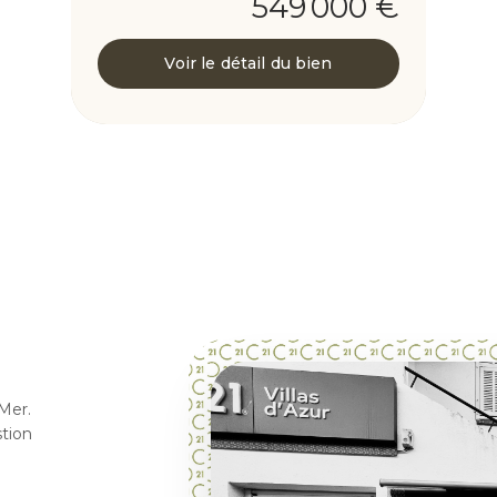
549 000 €
Voir le détail du bien
Mer.
stion