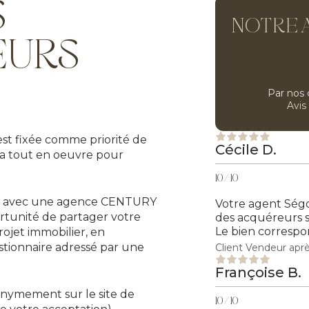
S
NOTRE 
EURS
Par nos 
Avis
st fixée comme priorité de
Cécile D.
ra tout en oeuvre pour
10 / 10
cue avec une agence CENTURY
Votre agent Ség
ortunité de partager votre
des acquéreurs s
Le bien correspo
rojet immobilier, en
tionnaire adressé par une
Client Vendeur aprè
Françoise B.
onymement sur le site de
10 / 10