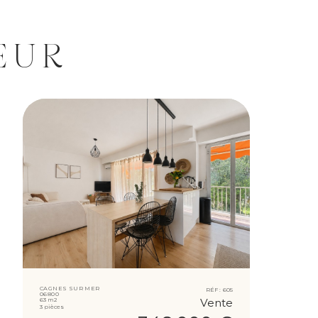
EUR
CAGNES SUR MER
RÉF :
605
06800
63 m2
Vente
3 pièces