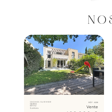
NO
CAGNES SUR MER
RÉF :
608
06800
69 m2
Vente
3 pièces