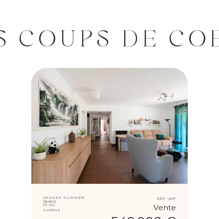
S COUPS DE CO
CAGNES SUR MER
RÉF :
607
06800
111 m2
Vente
4 pièces