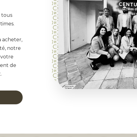
 tous
itimes.
 acheter,
té, notre
 votre
ment de
.